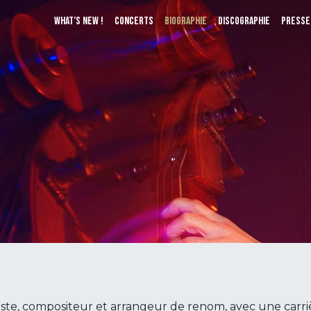
What’s New !
Concerts
Biographie
Discographie
Presse
iste, compositeur et arrangeur de renom, avec une carriè