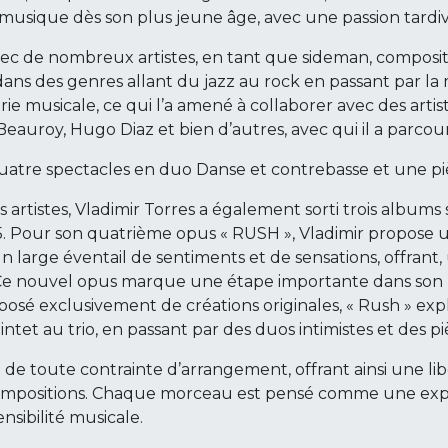
musique dès son plus jeune âge, avec une passion tardive
 avec de nombreux artistes, en tant que sideman, composite
ans des genres allant du jazz au rock en passant par la m
e musicale, ce qui l’a amené à collaborer avec des artis
eauroy, Hugo Diaz et bien d’autres, avec qui il a parcou
 quatre spectacles en duo Danse et contrebasse et une pi
s artistes, Vladimir Torres a également sorti trois albu
 Pour son quatrième opus « RUSH », Vladimir propose un
n large éventail de sentiments et de sensations, offrant
e nouvel opus marque une étape importante dans son pa
mposé exclusivement de créations originales, « Rush » ex
ntet au trio, en passant par des duos intimistes et des pi
t de toute contrainte d’arrangement, offrant ainsi une lib
compositions. Chaque morceau est pensé comme une expér
sibilité musicale.